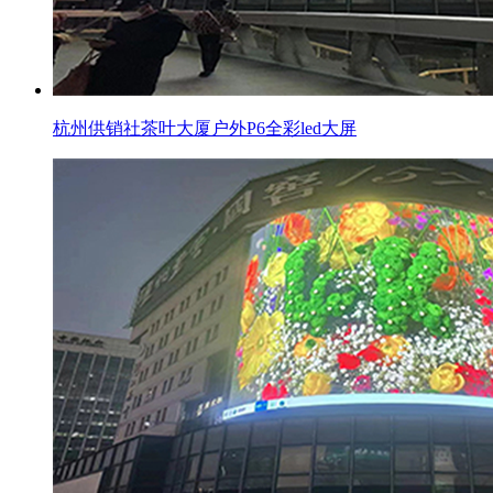
杭州供销社茶叶大厦户外P6全彩led大屏