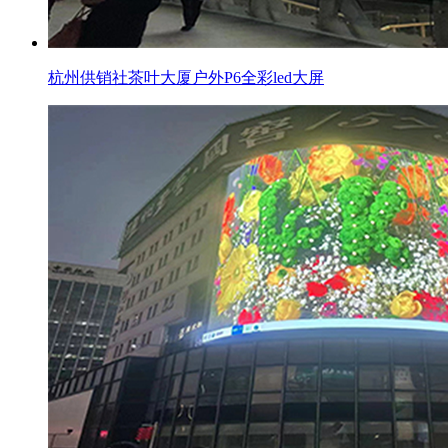
杭州供销社茶叶大厦户外P6全彩led大屏