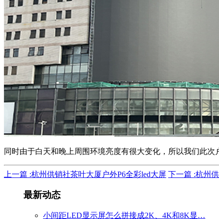
同时由于白天和晚上周围环境亮度有很大变化，所以我们此次户
上一篇 :杭州供销社茶叶大厦户外P6全彩led大屏
下一篇 :杭州
最新
动态
小间距LED显示屏怎么拼接成2K、4K和8K显…